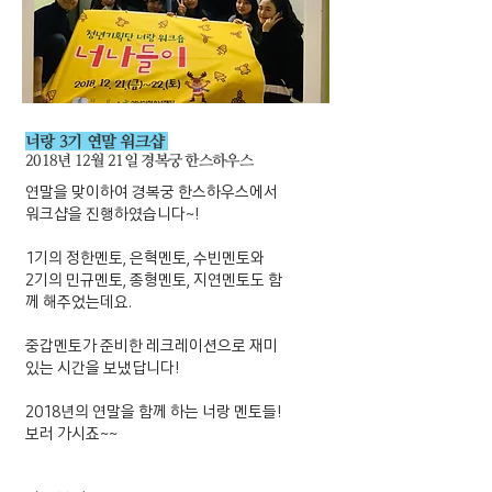
너랑 3기 연말 워크샵
2018년 12월 21일 경복궁 한스하우스
연말을 맞이하여 경복궁 한스하우스에서
워크샵을 진행하였습니다~!
1기의 정한멘토, 은혁멘토, 수빈멘토와
2기의 민규멘토, 종형멘토, 지연멘토도 함
께 해주었는데요.
​중갑멘토가 준비한 레크레이션으로 재미
있는 시간을 보냈답니다!
2018년의 연말을 함께 하는 너랑 멘토들!
보러 가시죠~~